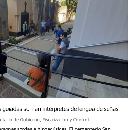
s guiadas suman intérpretes de lengua de señas
etaría de Gobierno, Fiscalización y Control
personas sordas e hipoacúsicas. El cementerio San