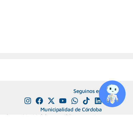
Seguinos en
Municipalidad de Córdoba
e Alvear 120, Córdoba. República Argentina
0800-888-0404
351-4285600
+
Número de interno