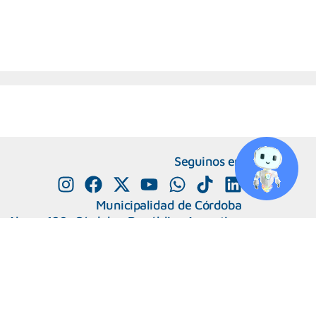
Seguinos en
Municipalidad de Córdoba
e Alvear 120, Córdoba. República Argentina
0800-888-0404
351-4285600
+
Número de interno
Capital Humano
|
Webmail
 Migrantes y Refugiadas.