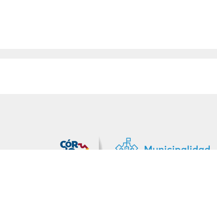
MiDocta – Municipalidad de Córdoba
+54 9 3518666864