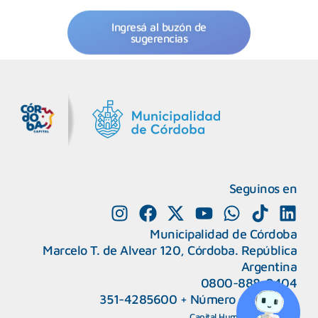
Ingresá al buzón de
sugerencias
MiDocta – Municipalidad de Córdoba
+54 9 3518666864
Seguinos en
Municipalidad de Córdoba
Marcelo T. de Alvear 120, Córdoba. República
Argentina
0800-888-0404
351-4285600
+
Número de interno
CAPeM – Centro de Atención a Personas Migrantes y Refugiadas.
5493513037186
Centro de Ayuda del Tribunal de Faltas
Capital Humano
|
Webmail
5493516100528