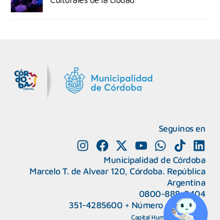
MiDocta – Municipalidad de Córdoba
+54 9 3518666864
Seguinos en
Municipalidad de Córdoba
Marcelo T. de Alvear 120, Córdoba. República
Argentina
0800-888-0404
351-4285600
+
Número de interno
CAPeM – Centro de Atención a Personas Migrantes y Refugiadas.
5493513037186
Centro de Ayuda del Tribunal de Faltas
Capital Humano
|
Webmail
5493516100528