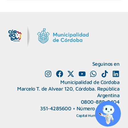
MiDocta – Municipalidad de Córdoba
+54 9 3518666864
Seguinos en
Municipalidad de Córdoba
Marcelo T. de Alvear 120, Córdoba. República
Argentina
0800-888-0404
351-4285600
+
Número de interno
CAPeM – Centro de Atención a Personas Migrantes y Refugiadas.
5493513037186
Centro de Ayuda del Tribunal de Faltas
Capital Humano
|
Webmail
5493516100528