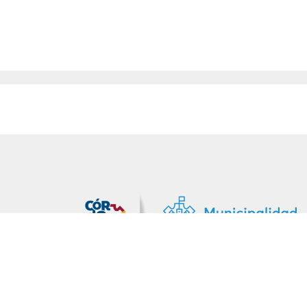
MiDocta – Municipalidad de Córdoba
+54 9 3518666864