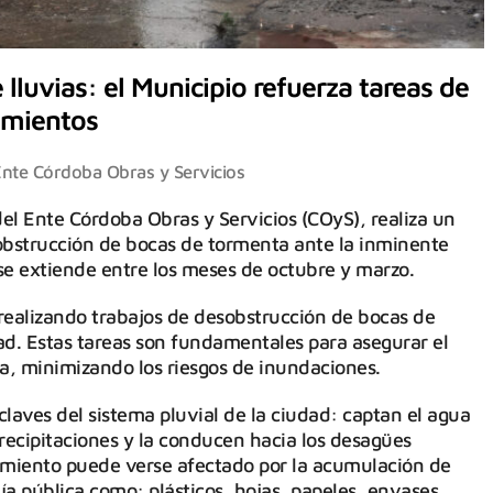
lluvias: el Municipio refuerza tareas de
amientos
nte Córdoba Obras y Servicios
el Ente Córdoba Obras y Servicios (COyS), realiza un
obstrucción de bocas de tormenta ante la inminente
se extiende entre los meses de octubre y marzo.
realizando trabajos de desobstrucción de bocas de
ad. Estas tareas son fundamentales para asegurar el
ia, minimizando los riesgos de inundaciones.
 claves del sistema pluvial de la ciudad: captan el agua
precipitaciones y la conducen hacia los desagües
amiento puede verse afectado por la acumulación de
vía pública como: plásticos, hojas, papeles, envases,