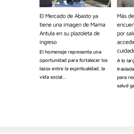
El Mercado de Abasto ya
Más de
tiene una imagen de Mama
encuen
Antula en su plazoleta de
por sal
ingreso
accedie
cuidado
El homenaje representa una
oportunidad para fortalecer los
A lo la
lazos entre la espiritualidad, la
traslad
vida social…
para re
salud g