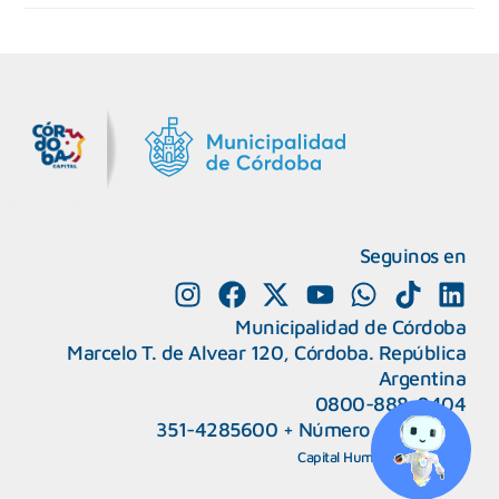
MiDocta – Municipalidad de Córdoba
+54 9 3518666864
Seguinos en
Municipalidad de Córdoba
Marcelo T. de Alvear 120, Córdoba. República
Argentina
0800-888-0404
351-4285600
+
Número de interno
CAPeM – Centro de Atención a Personas Migrantes y Refugiadas.
5493513037186
Centro de Ayuda del Tribunal de Faltas
Capital Humano
|
Webmail
5493516100528