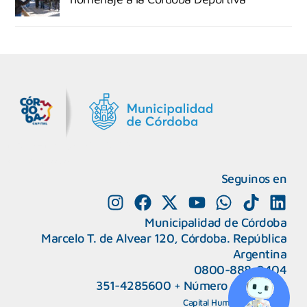
MiDocta – Municipalidad de Córdoba
+54 9 3518666864
Seguinos en
Municipalidad de Córdoba
Marcelo T. de Alvear 120, Córdoba. República
Argentina
0800-888-0404
351-4285600
+
Número de interno
CAPeM – Centro de Atención a Personas Migrantes y Refugiadas.
5493513037186
Centro de Ayuda del Tribunal de Faltas
Capital Humano
|
Webmail
5493516100528