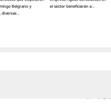
mingo Belgrano y
el sector beneficiarán a…
s, diversas…
Marcelo T. d