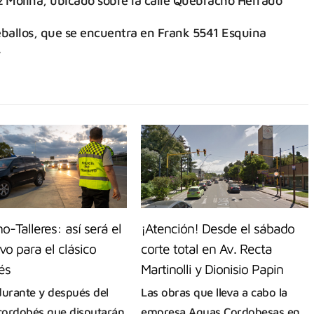
z Molina, ubicado sobre la calle Quebracho Herrado
eballos, que se encuentra en Frank 5541 Esquina
.
o-Talleres: así será el
¡Atención! Desde el sábado
vo para el clásico
corte total en Av. Recta
és
Martinolli y Dionisio Papin
durante y después del
Las obras que lleva a cabo la
 cordobés que disputarán
empresa Aguas Cordobesas en