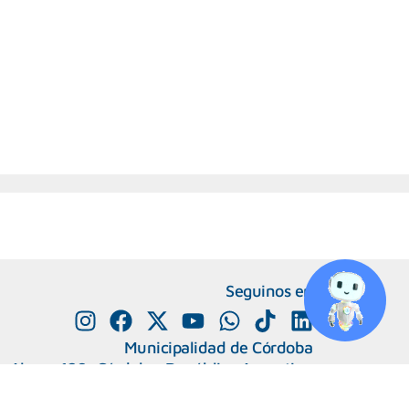
Seguinos en
Municipalidad de Córdoba
e Alvear 120, Córdoba. República Argentina
0800-888-0404