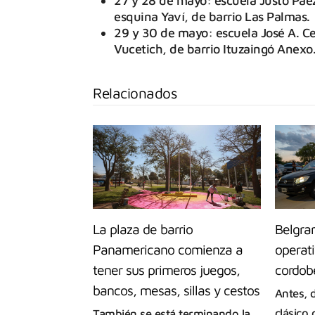
27 y 28 de mayo: escuela Justo Pae
esquina Yaví, de barrio Las Palmas.
29 y 30 de mayo: escuela José A. C
Vucetich, de barrio Ituzaingó Anexo
Relacionados
La plaza de barrio
Belgran
Panamericano comienza a
operati
tener sus primeros juegos,
cordob
bancos, mesas, sillas y cestos
Antes, 
clásico
También se está terminando la