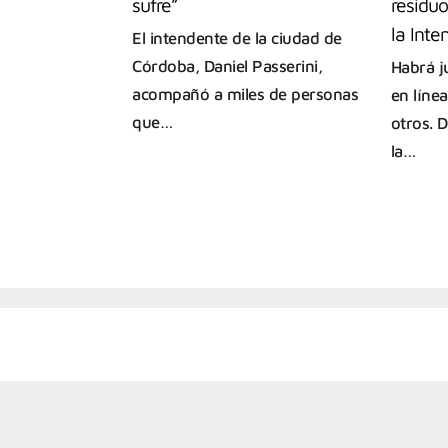
sufre”
residuo
la Inte
El intendente de la ciudad de
Córdoba, Daniel Passerini,
Habrá j
acompañó a miles de personas
en líne
que…
otros. ‌
la…