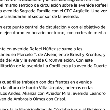
el mismo sentido de circulación sobre la avenida Rafael
a avenida Sagrada Familia con el CPC Argüello. Una vez
se trasladarán al sector sur de la avenida.
 este punto central de circulación y con el objetivo de
se ejecutaron en horario nocturno, con cortes de media
ente en avenida Rafael Núñez se suma a las
áneo en Marcelo T. de Alvear, entre Brasil y Kronfus, y
da del Ala y la avenida Circunvalación. Con este
itación de la avenida La Cordillera y la avenida Duarte
 cuadrillas trabajan con dos frentes en avenida
a la altura de barrio Villa Urquiza; además en las
 Los Andes; Alianza con Aviador Mira; avenida Leandro
venida Ambrosio Olmos con Crisol.
 ejecuta la Municipalidad de Córdoba junto al Gobierno