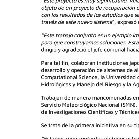
“Este proyecto es muy significativo. Vil
objeto de un proyecto de recuperación d
con los resultados de los estudios que 
través de este nuevo sistema
”, expresó 
“Este trabajo conjunto es un ejemplo i
para que construyamos soluciones. Est
dirigió y agradeció el jefe comunal haci
Para tal fin, colaboran instituciones ja
desarrollo y operación de sistemas de a
Computational Science, la Universidad 
Hidrológicas y Manejo del Riesgo y la A
Trabajan de manera mancomunadas en el 
Servicio Meteorológico Nacional (SMN), 
de Investigaciones Científicas y Técnic
Se trata de la primera iniciativa en su t
“Estamos muy contentos de tener este p