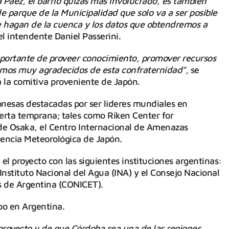
la Páez, el barrio quizás más involucrado, es también
e parque de la Municipalidad que solo va a ser posible
se hagan de la cuenca y los datos que obtendremos a
el intendente Daniel Passerini.
mportante de proveer conocimiento, promover recursos
amos muy agradecidos de esta confraternidad”
, se
a la comitiva proveniente de Japón.
ponesas destacadas por ser líderes mundiales en
lerta temprana; tales como Riken Center for
de Osaka, el Centro Internacional de Amenazas
gencia Meteorológica de Japón.
proyecto con las siguientes instituciones argentinas:
Instituto Nacional del Agua (INA) y el Consejo Nacional
as de Argentina (CONICET).
ipo en Argentina.
royecto y de que Córdoba sea una de las regiones