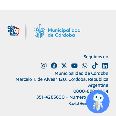
MiDocta – Municipalidad de Córdoba
+54 9 3518666864
Seguinos en
Municipalidad de Córdoba
Marcelo T. de Alvear 120, Córdoba. República
Argentina
0800-888-0404
351-4285600
+
Número de interno
CAPeM – Centro de Atención a Personas Migrantes y Refugiadas.
5493513037186
Centro de Ayuda del Tribunal de Faltas
Capital Humano
|
Webmail
5493516100528