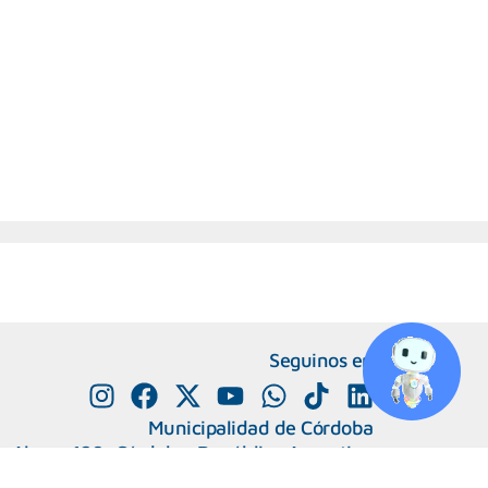
Seguinos en
Municipalidad de Córdoba
e Alvear 120, Córdoba. República Argentina
0800-888-0404