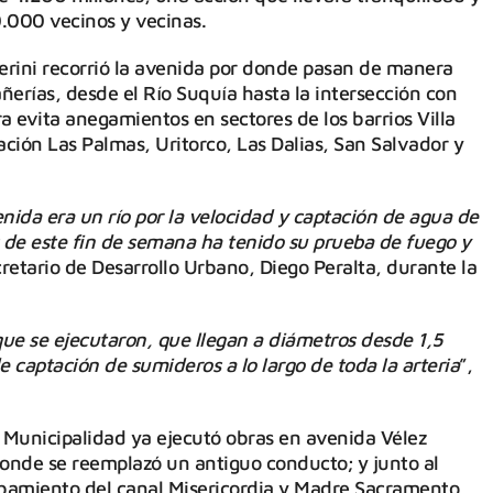
0.000 vecinos y vecinas.
erini recorrió la avenida por donde pasan de manera
ñerías, desde el Río Suquía hasta la intersección con
a evita anegamientos en sectores de los barrios Villa
ación Las Palmas, Uritorco, Las Dalias, San Salvador y
ida era un río por la velocidad y captación de agua de
as de este fin de semana ha tenido su prueba de fuego y
cretario de Desarrollo Urbano, Diego Peralta, durante la
ue se ejecutaron, que llegan a diámetros desde 1,5
 captación de sumideros a lo largo de toda la arteria
”,
a Municipalidad ya ejecutó obras en avenida Vélez
donde se reemplazó un antiguo conducto; y junto al
bamiento del canal Misericordia y Madre Sacramento,