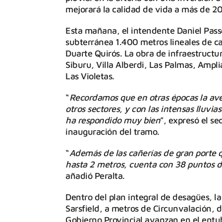
mejorará la calidad de vida a más de 2
Esta mañana, el intendente Daniel Pass
subterránea 1.400 metros lineales de ca
Duarte Quirós. La obra de infraestructur
Siburu, Villa Alberdi, Las Palmas, Ampli
Las Violetas.
“
Recordamos que en otras épocas la aven
otros sectores, y con las intensas lluvi
ha respondido muy bien
”, expresó el se
inauguración del tramo.
“
Además de las cañerías de gran porte q
hasta 2 metros, cuenta con 38 puntos de
añadió Peralta.
Dentro del plan integral de desagües, l
Sarsfield, a metros de Circunvalación, 
Gobierno Provincial avanzan en el entu