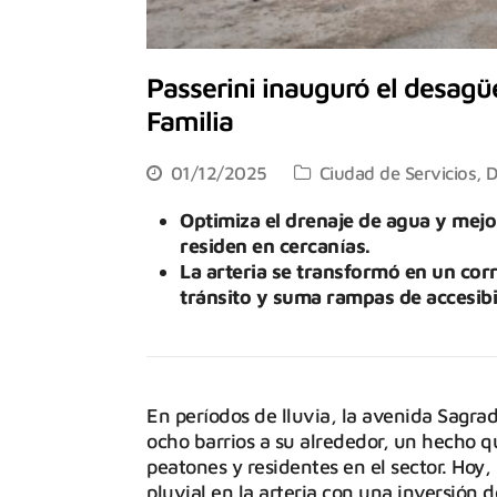
Passerini inauguró el desagü
Familia
01/12/2025
Ciudad de Servicios
,
D
Optimiza el drenaje de agua y mejo
residen en cercanías.
La arteria se transformó en un corr
tránsito y suma rampas de accesibi
En períodos de lluvia, la avenida Sagrad
ocho barrios a su alrededor, un hecho 
peatones y residentes en el sector. Hoy,
pluvial en la arteria con una inversión 