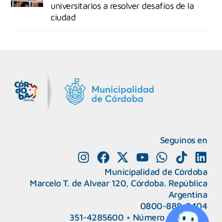
universitarios a resolver desafíos de la
ciudad
MiDocta – Municipalidad de Córdoba
+54 9 3518666864
Seguinos en
Municipalidad de Córdoba
Marcelo T. de Alvear 120, Córdoba. República
Argentina
0800-888-0404
351-4285600
+
Número de interno
CAPeM – Centro de Atención a Personas Migrantes y Refugiadas.