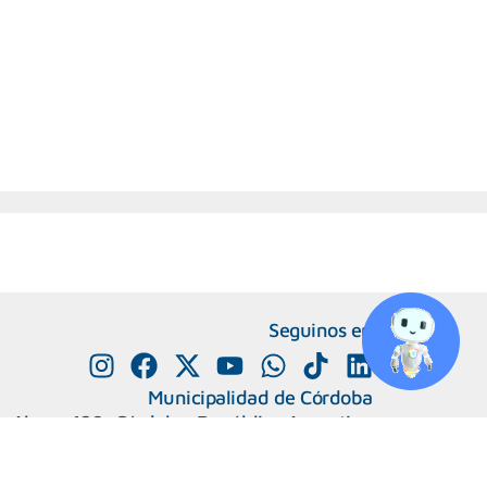
Seguinos en
Municipalidad de Córdoba
e Alvear 120, Córdoba. República Argentina
0800-888-0404
351-4285600
+
Número de interno