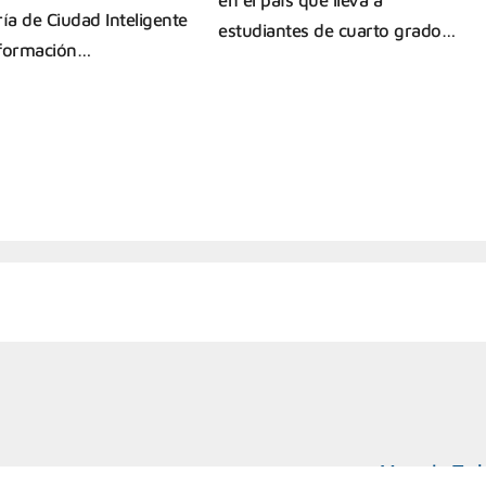
ría de Ciudad Inteligente
estudiantes de cuarto grado…
sformación…
Marcelo T. d