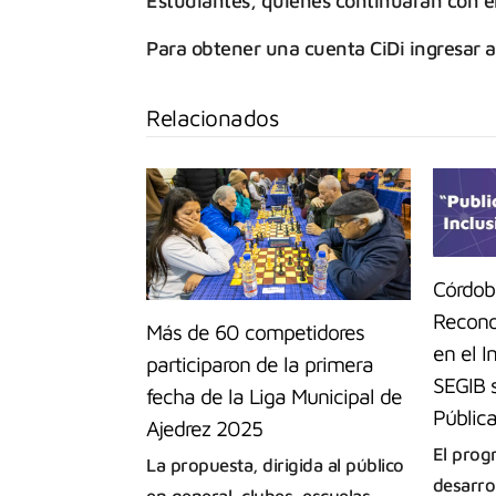
Estudiantes, quienes continuarán con el
Para obtener una cuenta CiDi ingresar 
Relacionados
Córdob
Recono
Más de 60 competidores
en el 
participaron de la primera
SEGIB 
fecha de la Liga Municipal de
Públic
Ajedrez 2025
El prog
La propuesta, dirigida al público
desarro
en general, clubes, escuelas,