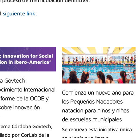
 proceso de matriculación definitiva.
al
siguiente link.
a Govtech:
cimiento Internacional
Comienza un nuevo año para
Informe de la OCDE y
los Pequeños Nadadores:
sobre Innovación
natación para niños y niñas
a
de escuelas municipales
rama Córdoba Govtech,
Se renueva esta iniciativa única
llado por CorLab de la
en el país que lleva a