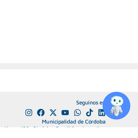
Seguinos en
Municipalidad de Córdoba
e Alvear 120, Córdoba. República Argentina
0800-888-0404