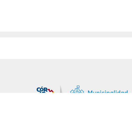
MiDocta – Municipalidad de Córdoba
+54 9 3518666864