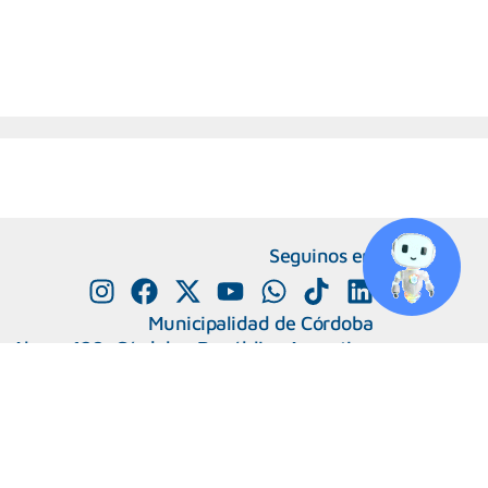
Seguinos en
Municipalidad de Córdoba
e Alvear 120, Córdoba. República Argentina
0800-888-0404
351-4285600
+
Número de interno
Capital Humano
|
Webmail
 Migrantes y Refugiadas.