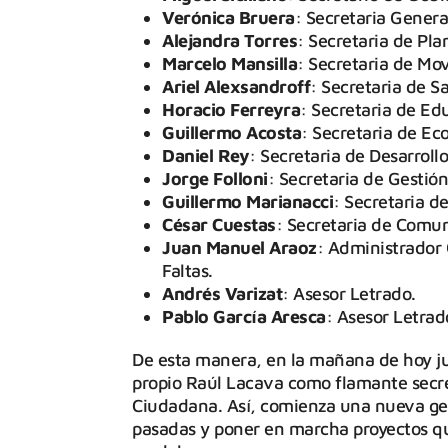
Verónica Bruera
: Secretaria Genera
Alejandra Torres
: Secretaria de Pl
Marcelo Mansilla
: Secretaria de Mo
Ariel Alexsandroff
: Secretaria de S
Horacio Ferreyra
: Secretaria de Ed
Guillermo Acosta
: Secretaria de Ec
Daniel Rey
: Secretaria de Desarroll
Jorge Folloni
: Secretaria de Gestió
Guillermo Marianacci
: Secretaria d
César Cuestas
: Secretaria de Comun
Juan Manuel Araoz
: Administrador 
Faltas.
Andrés Varizat
: Asesor Letrado.
Pablo García Aresca
: Asesor Letrad
De esta manera, en la mañana de hoy jur
propio Raúl Lacava como flamante secret
Ciudadana. Así, comienza una nueva ges
pasadas y poner en marcha proyectos que