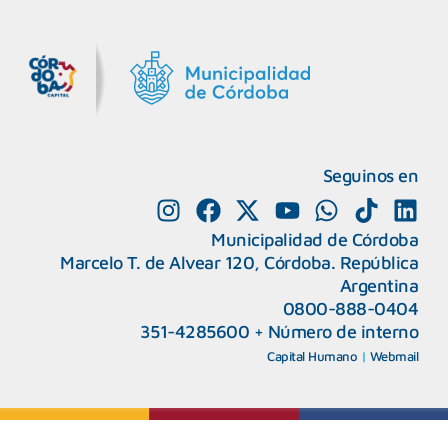
MiDocta – Municipalidad de Córdoba
+54 9 3518666864
Seguinos en
Municipalidad de Córdoba
Marcelo T. de Alvear 120, Córdoba. República
Argentina
0800-888-0404
351-4285600
+
Número de interno
CAPeM – Centro de Atención a Personas Migrantes y Refugiadas.
5493513037186
Centro de Ayuda del Tribunal de Faltas
Capital Humano
|
Webmail
5493516100528