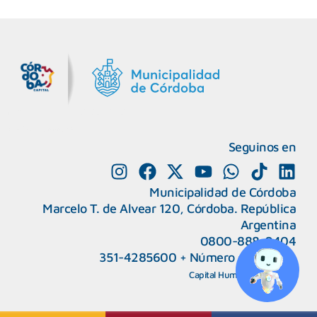
MiDocta – Municipalidad de Córdoba
+54 9 3518666864
Seguinos en
Municipalidad de Córdoba
Marcelo T. de Alvear 120, Córdoba. República
Argentina
0800-888-0404
351-4285600
+
Número de interno
CAPeM – Centro de Atención a Personas Migrantes y Refugiadas.
5493513037186
Centro de Ayuda del Tribunal de Faltas
Capital Humano
|
Webmail
5493516100528