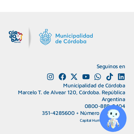
MiDocta – Municipalidad de Córdoba
+54 9 3518666864
Seguinos en
Municipalidad de Córdoba
Marcelo T. de Alvear 120, Córdoba. República
Argentina
0800-888-0404
351-4285600
+
Número de interno
CAPeM – Centro de Atención a Personas Migrantes y Refugiadas.
5493513037186
Centro de Ayuda del Tribunal de Faltas
Capital Humano
|
Webmail
5493516100528