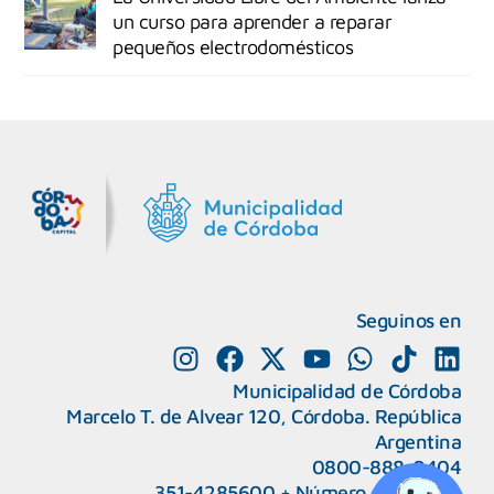
un curso para aprender a reparar
pequeños electrodomésticos
MiDocta – Municipalidad de Córdoba
+54 9 3518666864
Seguinos en
Municipalidad de Córdoba
Marcelo T. de Alvear 120, Córdoba. República
Argentina
0800-888-0404
351-4285600
+
Número de interno