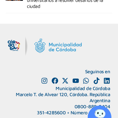
universitarios a resolver desafíos de la
ciudad
MiDocta – Municipalidad de Córdoba
+54 9 3518666864
Seguinos en
Municipalidad de Córdoba
Marcelo T. de Alvear 120, Córdoba. República
Argentina
0800-888-0404
351-4285600
+
Número de interno
CAPeM – Centro de Atención a Personas Migrantes y Refugiadas.
5493513037186
Centro de Ayuda del Tribunal de Faltas