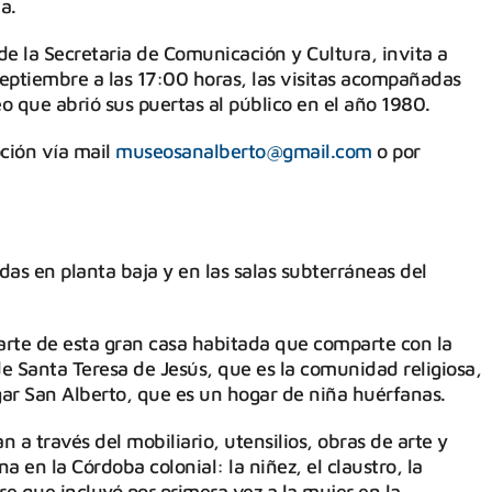
a.
de la Secretaria de Comunicación y Cultura, invita a
 septiembre a las 17:00 horas, las visitas acompañadas
eo que abrió sus puertas al público en el año 1980.
pción vía mail
museosanalberto@gmail.com
o por
adas en planta baja y en las salas subterráneas del
parte de esta gran casa habitada que comparte con la
de Santa Teresa de Jesús, que es la comunidad religiosa,
ogar San Alberto, que es un hogar de niña huérfanas.
 a través del mobiliario, utensilios, obras de arte y
en la Córdoba colonial: la niñez, el claustro, la
re que incluyó por primera vez a la mujer en la