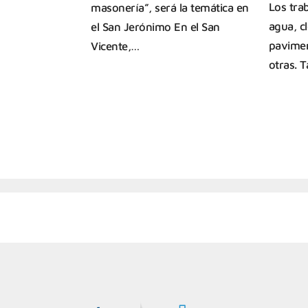
Los tra
masonería”, será la temática en
agua, c
el San Jerónimo En el San
pavimen
Vicente,…
otras. 