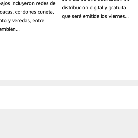
bajos incluyeron redes de
distribución digital y gratuita
loacas, cordones cuneta,
que será emitida los viernes…
to y veredas, entre
También…