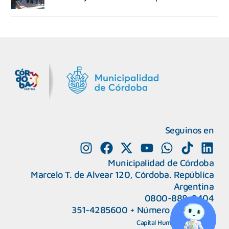
MiDocta – Municipalidad de Córdoba
+54 9 3518666864
Seguinos en
Municipalidad de Córdoba
Marcelo T. de Alvear 120, Córdoba. República
Argentina
0800-888-0404
351-4285600
+
Número de interno
CAPeM – Centro de Atención a Personas Migrantes y Refugiadas.
5493513037186
Centro de Ayuda del Tribunal de Faltas
Capital Humano
|
Webmail
5493516100528