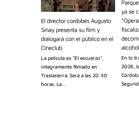
Parque
ya se 
“Operat
El director cordobés Augusto
fiscali
Sinay presenta su film y
decomi
dialogará con el público en el
alcohol
Cineclub
En lo t
La película es “El escuerzo”,
2026, l
íntegramente filmado en
Córdoba
Traslasierra. Será a las 20:30
Seguri
horas. La…