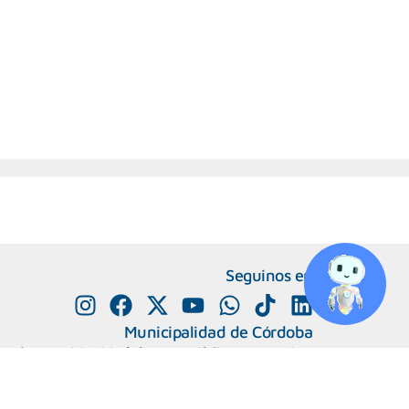
Seguinos en
Municipalidad de Córdoba
e Alvear 120, Córdoba. República Argentina
0800-888-0404
351-4285600
+
Número de interno