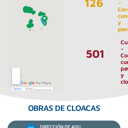
126
–
Cor
cun
y
pav
Cu
–
501
Co
cu
pa
y
cl
OBRAS DE CLOACAS