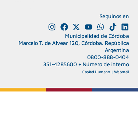
MiDocta – Municipalidad de Córdoba
+54 9 3518666864
Seguinos en
Municipalidad de Córdoba
Marcelo T. de Alvear 120, Córdoba. República
Argentina
0800-888-0404
351-4285600
+
Número de interno
CAPeM – Centro de Atención a Personas Migrantes y Refugiadas.
5493513037186
Centro de Ayuda del Tribunal de Faltas
Capital Humano
|
Webmail
5493516100528