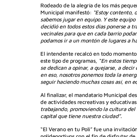
Rodeado de la alegría de los más pequeñ
Municipal manifestó:
“Estoy contento, 
sabemos jugar en equipo. Y este equip
decidió en todos estos días ponerse a tr
vecinales para que en cada barrio podam
podamos ir a un montón de lugares a ha
El intendente recalcó en todo momento l
este tipo de programas,
“En estos tiemp
se dedican a opinar, a quejarse, a dec
en eso, nosotros ponemos toda la energ
seguir haciendo muchas cosas así, en eq
Al finalizar, el mandatario Municipal de
de actividades recreativas y educativas
trabajando, promoviendo la cultura del 
capital que tiene nuestra ciudad”
.
“El Verano en tu Poli” fue una invitació
polideportivos con el fin de disfrutar d