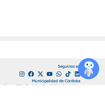
Seguinos en
Municipalidad de Córdoba
e Alvear 120, Córdoba. República Argentina
0800-888-0404
351-4285600
+
Número de interno
Capital Humano
|
Webmail