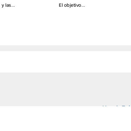
 y las…
El objetivo…
Marcelo T. d