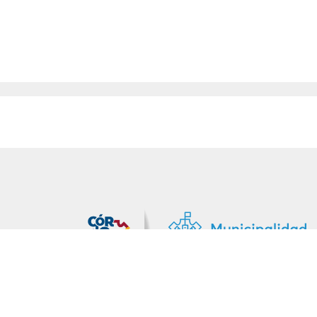
MiDocta – Municipalidad de Córdoba
+54 9 3518666864