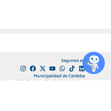
Seguinos en
Municipalidad de Córdoba
e Alvear 120, Córdoba. República Argentina
0800-888-0404
351-4285600
+
Número de interno
Capital Humano
|
Webmail
 Migrantes y Refugiadas.