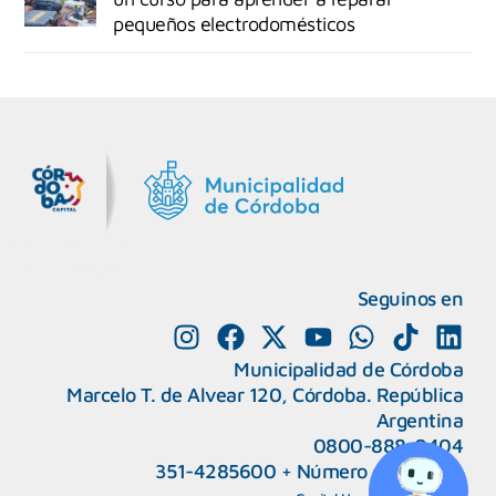
pequeños electrodomésticos
MiDocta – Municipalidad de Córdoba
+54 9 3518666864
Seguinos en
Municipalidad de Córdoba
Marcelo T. de Alvear 120, Córdoba. República
Argentina
0800-888-0404
351-4285600
+
Número de interno
CAPeM – Centro de Atención a Personas Migrantes y Refugiadas.
5493513037186
Centro de Ayuda del Tribunal de Faltas