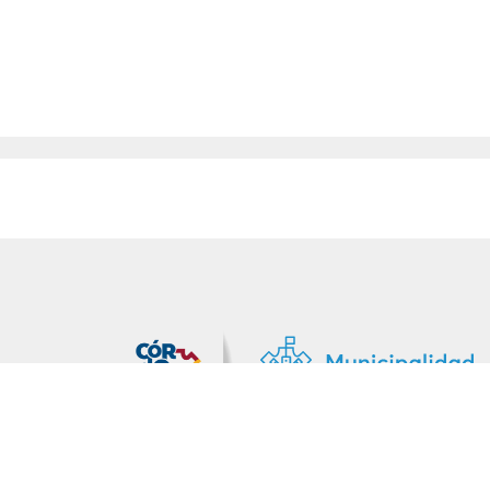
MiDocta – Municipalidad de Córdoba
+54 9 3518666864