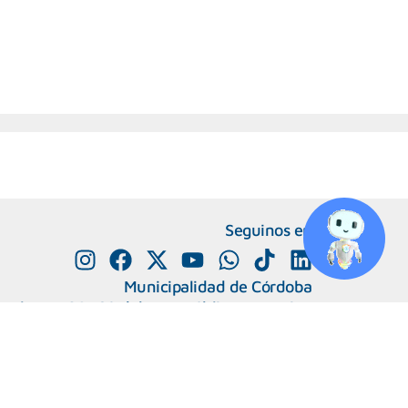
Seguinos en
Municipalidad de Córdoba
e Alvear 120, Córdoba. República Argentina
0800-888-0404
351-4285600
+
Número de interno
Capital Humano
|
Webmail
 Migrantes y Refugiadas.