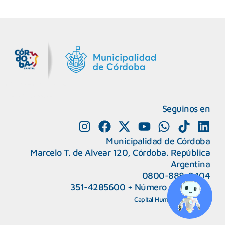
MiDocta – Municipalidad de Córdoba
+54 9 3518666864
Seguinos en
Municipalidad de Córdoba
Marcelo T. de Alvear 120, Córdoba. República
Argentina
0800-888-0404
351-4285600
+
Número de interno
CAPeM – Centro de Atención a Personas Migrantes y Refugiadas.
5493513037186
Centro de Ayuda del Tribunal de Faltas
Capital Humano
|
Webmail
5493516100528