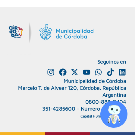
MiDocta – Municipalidad de Córdoba
+54 9 3518666864
Seguinos en
Municipalidad de Córdoba
Marcelo T. de Alvear 120, Córdoba. República
Argentina
0800-888-0404
351-4285600
+
Número de interno
CAPeM – Centro de Atención a Personas Migrantes y Refugiadas.
5493513037186
Centro de Ayuda del Tribunal de Faltas
Capital Humano
|
Webmail
5493516100528