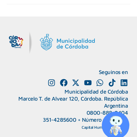
MiDocta – Municipalidad de Córdoba
+54 9 3518666864
Seguinos en
Municipalidad de Córdoba
Marcelo T. de Alvear 120, Córdoba. República
Argentina
0800-888-0404
351-4285600
+
Número de interno
CAPeM – Centro de Atención a Personas Migrantes y Refugiadas.
5493513037186
Centro de Ayuda del Tribunal de Faltas
Capital Humano
|
Webmail
5493516100528