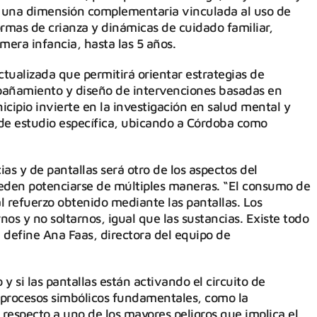
á una dimensión complementaria vinculada al uso de
formas de crianza y dinámicas de cuidado familiar,
mera infancia, hasta las 5 años.
ctualizada que permitirá orientar estrategias de
añamiento y diseño de intervenciones basadas en
cipio invierte en la investigación en salud mental y
 de estudio específica, ubicando a Córdoba como
as y de pantallas será otro de los aspectos del
eden potenciarse de múltiples maneras. “El consumo de
l refuerzo obtenido mediante las pantallas. Los
os y no soltarnos, igual que las sustancias. Existe todo
define Ana Faas, directora del equipo de
y si las pantallas están activando el circuito de
 procesos simbólicos fundamentales, como la
 respecto a uno de los mayores peligros que implica el