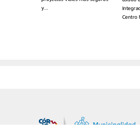
y…
Integra
Centro 