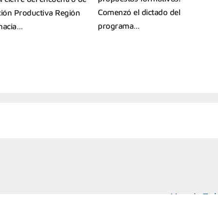
Comenzó el dictado del
ción Productiva Región
programa…
hacia…
Marcelo T. d