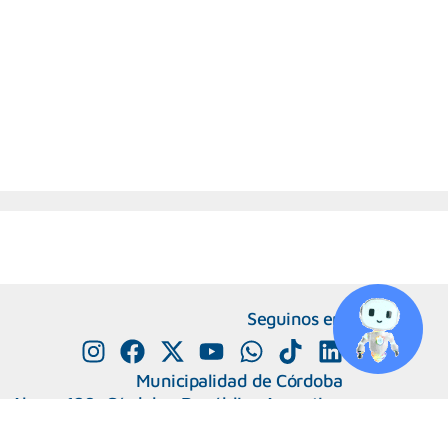
Seguinos en
Municipalidad de Córdoba
e Alvear 120, Córdoba. República Argentina
0800-888-0404