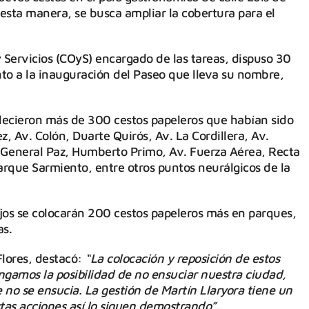
 esta manera, se busca ampliar la cobertura para el
 Servicios (COyS) encargado de las tareas, dispuso 30
unto a la inauguración del Paseo que lleva su nombre,
lecieron más de 300 cestos papeleros que habían sido
z, Av. Colón, Duarte Quirós, Av. La Cordillera, Av.
. General Paz, Humberto Primo, Av. Fuerza Aérea, Recta
Parque Sarmiento, entre otros puntos neurálgicos de la
jos se colocarán 200 cestos papeleros más en parques,
as.
 Flores, destacó:
“La colocación y reposición de estos
ngamos la posibilidad de no ensuciar nuestra ciudad,
 no se ensucia. La gestión de Martín Llaryora tiene un
tas acciones así lo siguen demostrando”.