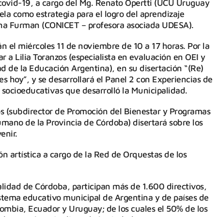
 covid-19, a cargo del Mg. Renato Opertti (UCU Uruguay
ela como estrategia para el logro del aprendizaje
lina Furman (CONICET – profesora asociada UDESA).
n el miércoles 11 de noviembre de 10 a 17 horas. Por la
 a Lilia Toranzos (especialista en evaluación en OEI y
 de la Educación Argentina), en su disertación “(Re)
es hoy”, y se desarrollará el Panel 2 con Experiencias de
 socioeducativas que desarrolló la Municipalidad.
nos (subdirector de Promoción del Bienestar y Programas
umano de la Provincia de Córdoba) disertará sobre los
enir.
n artística a cargo de la Red de Orquestas de los
lidad de Córdoba, participan más de 1.600 directivos,
istema educativo municipal de Argentina y de países de
olombia, Ecuador y Uruguay; de los cuales el 50% de los