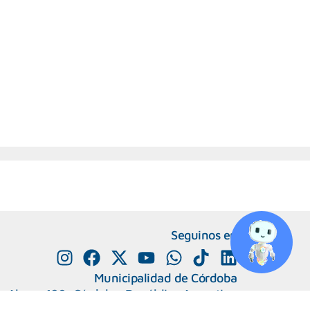
Seguinos en
Municipalidad de Córdoba
e Alvear 120, Córdoba. República Argentina
0800-888-0404