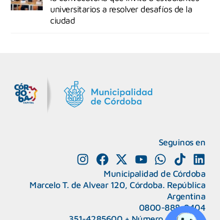
universitarios a resolver desafíos de la
ciudad
MiDocta – Municipalidad de Córdoba
+54 9 3518666864
Seguinos en
Municipalidad de Córdoba
Marcelo T. de Alvear 120, Córdoba. República
Argentina
0800-888-0404
351-4285600
+
Número de interno