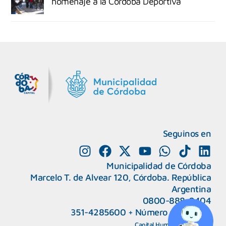
homenaje a la Córdoba Deportiva
MiDocta – Municipalidad de Córdoba
+54 9 3518666864
Seguinos en
Municipalidad de Córdoba
Marcelo T. de Alvear 120, Córdoba. República
Argentina
0800-888-0404
351-4285600
+
Número de interno
CAPeM – Centro de Atención a Personas Migrantes y Refugiadas.
5493513037186
Centro de Ayuda del Tribunal de Faltas
Capital Humano
|
Webmail
5493516100528