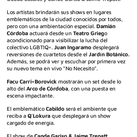
Los artistas brindarán sus shows en lugares
emblemáticos de la ciudad conocidos por todos,
pero con una ambientación especial.
Damián
Córdoba
actuará desde un
Teatro Grieg
o
acondicionado para visibilizar la lucha del
colectivo LGBTIQ+.
Juan Ingaramo
desplegará
reversiones de cuartetos desde el
Jardín Botánico.
Además, se podrá ver y escuchar por primera vez
su nuevo tema en vivo “No Necesito”.
Facu Carri+Borovick
mostrarán un set desde lo
alto del
Arco de Córdoba
, con una puesta en
escena impactante.
El emblemático
Cabildo
será el ambiente que
reciba a
Q´Lokura
que desplegará un show
cargado de energía.
El show de
Cande Gariso & Jaime Trepatt