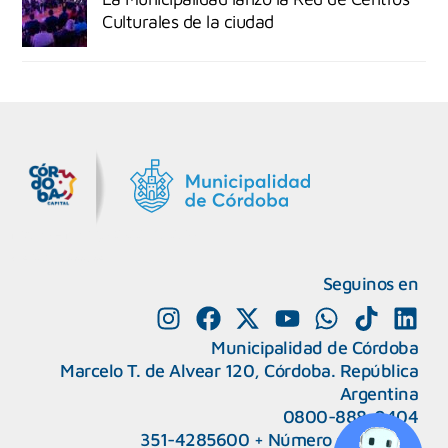
Culturales de la ciudad
MiDocta – Municipalidad de Córdoba
+54 9 3518666864
Seguinos en
Municipalidad de Córdoba
Marcelo T. de Alvear 120, Córdoba. República
Argentina
0800-888-0404
351-4285600
+
Número de interno
CAPeM – Centro de Atención a Personas Migrantes y Refugiadas.