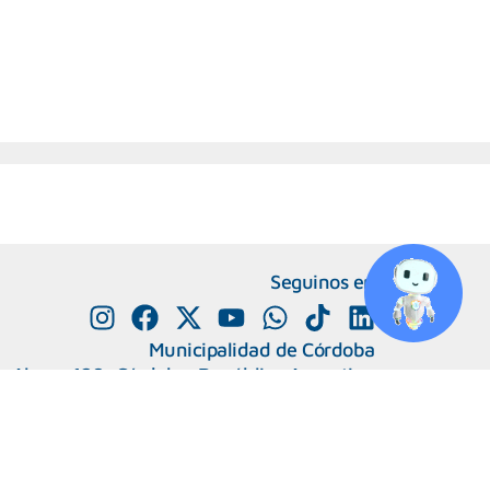
Seguinos en
Municipalidad de Córdoba
e Alvear 120, Córdoba. República Argentina
0800-888-0404
351-4285600
+
Número de interno
Capital Humano
|
Webmail
 Migrantes y Refugiadas.