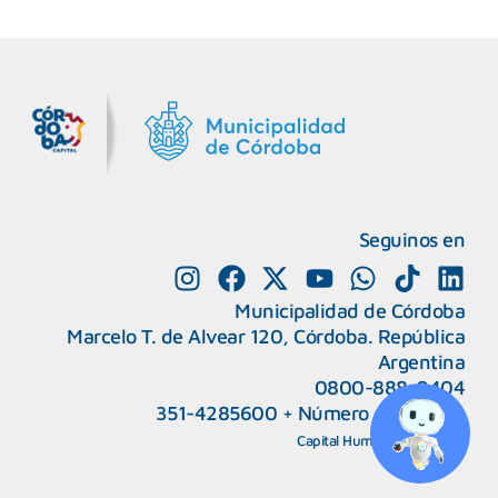
MiDocta – Municipalidad de Córdoba
+54 9 3518666864
Seguinos en
Municipalidad de Córdoba
Marcelo T. de Alvear 120, Córdoba. República
Argentina
0800-888-0404
351-4285600
+
Número de interno
CAPeM – Centro de Atención a Personas Migrantes y Refugiadas.
5493513037186
Centro de Ayuda del Tribunal de Faltas
Capital Humano
|
Webmail
5493516100528