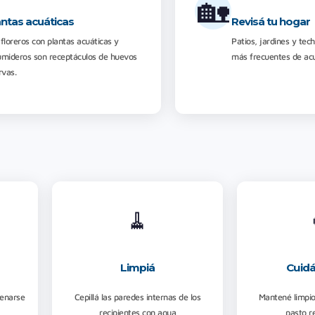
🏡
antas acuáticas
Revisá tu hogar
floreros con plantas acuáticas y
Patios, jardines y tec
umideros son receptáculos de huevos
más frecuentes de ac
rvas.
🧹
Limpiá
Cuidá
lenarse
Cepillá las paredes internas de los
Mantené limpio 
recipientes con agua
pasto r