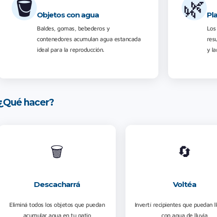
🪣
🌿
Objetos con agua
Pl
Baldes, gomas, bebederos y
Los 
contenedores acumulan agua estancada
res
ideal para la reproducción.
y la
¿Qué hacer?
🗑️
🔄
Descacharrá
Voltéa
Eliminá todos los objetos que puedan
Invertí recipientes que puedan l
acumular agua en tu patio
con agua de lluvia