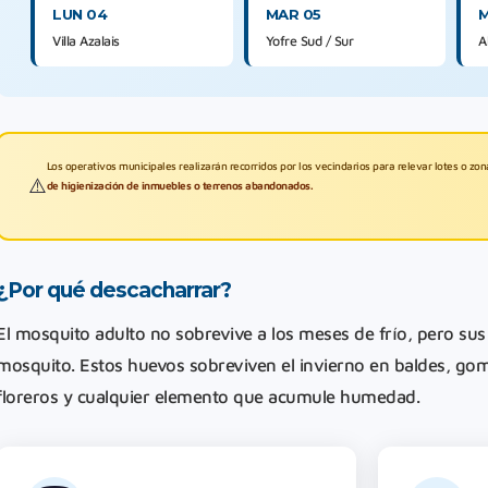
LUN 04
MAR 05
M
Villa Azalais
Yofre Sud / Sur
A
Los operativos municipales realizarán recorridos por los vecindarios para relevar lotes o zon
⚠️
de higienización de inmuebles o terrenos abandonados.
¿Por qué descacharrar?
El mosquito adulto no sobrevive a los meses de frío, pero sus
mosquito. Estos huevos sobreviven el invierno en baldes, g
floreros y cualquier elemento que acumule humedad.