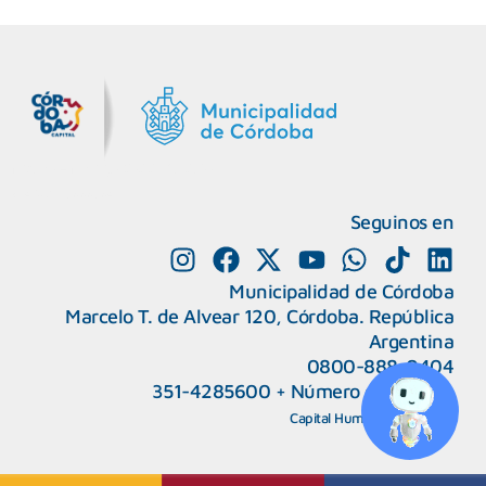
MiDocta – Municipalidad de Córdoba
+54 9 3518666864
Seguinos en
Municipalidad de Córdoba
Marcelo T. de Alvear 120, Córdoba. República
Argentina
0800-888-0404
351-4285600
+
Número de interno
CAPeM – Centro de Atención a Personas Migrantes y Refugiadas.
5493513037186
Centro de Ayuda del Tribunal de Faltas
Capital Humano
|
Webmail
5493516100528